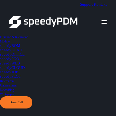
Support
Kontakt
Funktion & Integration
Module
speedyBOM
speedyLOAD
speedyOFFICE
30% schneller
speedy2GO
speedyWEB
in der Konstruktion!
speedyCLOUD
speedyJOB
speedyPLOT
Referenzen
Hocheffizientes Produkt-
Unternehmen
News/Blog
datenmanagement (PDM)
Whitepaper
als Schlüssel zum Erfolg
Demo Call