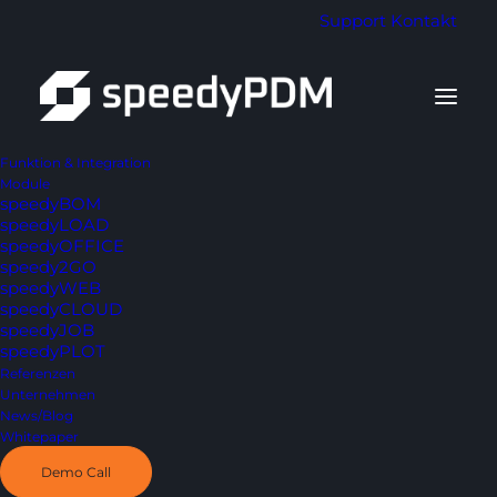
Support
Kontakt
Funktion & Integration
Module
speedyBOM
speedyLOAD
speedyOFFICE
Datenschutz
speedy2GO
speedyWEB
speedyCLOUD
speedyJOB
speedyPLOT
Referenzen
Unternehmen
News/Blog
Whitepaper
Demo Call